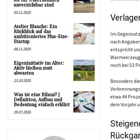
sie für Unternehmen
unverzichtbar sind
03.11.2025
Verlage
Atelier Blanche: Ein
Rückblick auf das
Im Gegensatz
ambitioniertes Plus-Size-
nach Angaben
Startup
08.11.2025
entspricht un
Wärmeerzeugun
Eigeninitiativ im Alter:
noch bei 53 P
Aktiv bleiben statt
abwarten
23.10.2025
Besonders die
Verbrennungs
Was ist eine Bilanz? |
etwa 44 Proze
Definition, Aufbau und
dem Vorjahr u
Bedeutung einfach erklärt
29.07.2026
Steige
Rückga