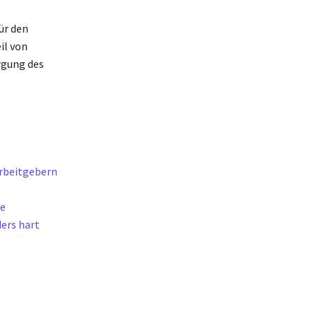
ür den
il von
rgung des
Arbeitgebern
ge
ders hart