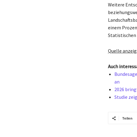
Weitere Entso
beziehungswei
Landschaftsba
einem Prozent
Statistischen
Quelle anzei
Auch interess
Bundesagen
an
2026 bring
Studie zei
Teilen