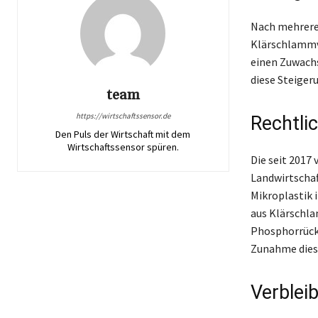
Nach mehrere
Klärschlammv
einen Zuwachs
diese Steige
team
https://wirtschaftssensor.de
Rechtli
Den Puls der Wirtschaft mit dem
Wirtschaftssensor spüren.
Die seit 2017
Landwirtschaf
Mikroplastik 
aus Klärschla
Phosphorrück
Zunahme diese
Verblei