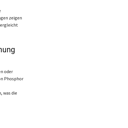
e
agen zeigen
ergleicht
nung
en oder
von Phosphor
, was die