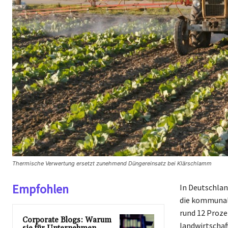
Thermische Verwertung ersetzt zunehmend Düngereinsatz bei Klärschlamm
Empfohlen
In Deutschlan
die kommunal
rund 12 Proz
Corporate Blogs: Warum
landwirtschaf