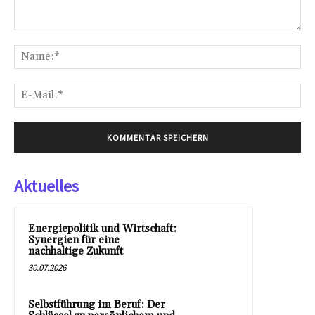
Kommentar:
Na
E-
Mai
Aktuelles
Energiepolitik und Wirtschaft:
Synergien für eine
nachhaltige Zukunft
30.07.2026
Selbstführung im Beruf: Der