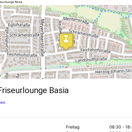
seurlounge Basia
Friseurlounge Basia
hen
Freitag
08:30 - 18: