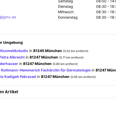
Samstag
08:00 - 14:
Dienstag
08:30 - 18:
Mittwoch
08:30 - 18:
cz@gmx.de
Donnerstag
08:30 - 18:
der Umgebung
 Kosmetikstudio
in
81245 München
(0.52 km entfernt)
Petra Albrecht
in
81247 München
(0.71 km entfernt)
ederhauser
in
81247 München
(0.80 km entfernt)
a Kollmann-Hemmerich Fachärztin für Dermatologie
in
81247 Mün
dio Kadigeh Fekrazad
in
81247 München
(0.95 km entfernt)
n Artikel