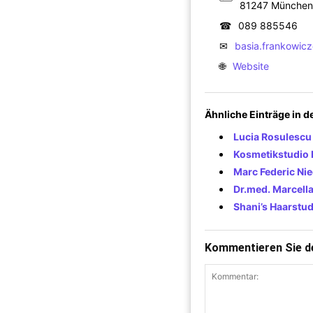
81247 München
☎
089 885546
✉
basia.frankowi
🌐
Website
Ähnliche Einträge in 
Lucia Rosulescu
Kosmetikstudio 
Marc Federic Ni
Dr.med. Marcell
Shani’s Haarstu
Kommentieren Sie de