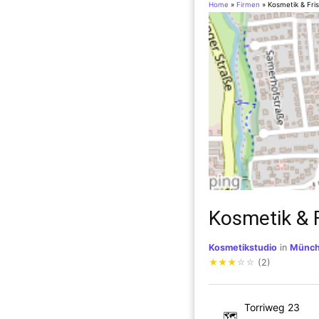
Home
»
Firmen
»
Kosmetik & Fri
Kosmetik & 
Kosmetikstudio
in
Münc
★
★
★
☆
☆
(2)
Torriweg 23
🗺