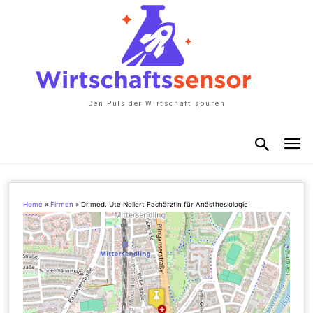
Den Puls der Wirtschaft spüren
Home
»
Firmen
»
Dr.med. Ute Nollert Fachärztin für Anästhesiologie