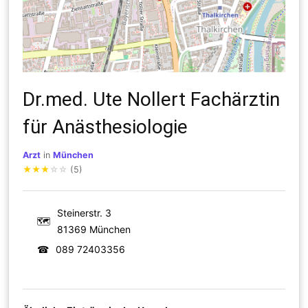
Dr.med. Ute Nollert Fachärztin
für Anästhesiologie
Arzt
in
München
★
★
★
☆
☆
(5)
Steinerstr. 3
🗺
81369 München
☎
089 72403356