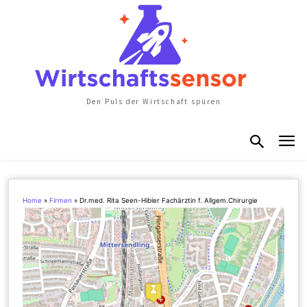
Den Puls der Wirtschaft spüren
Home
»
Firmen
»
Dr.med. Rita Seen-Hibler Fachärztin f. Allgem.Chirurgie