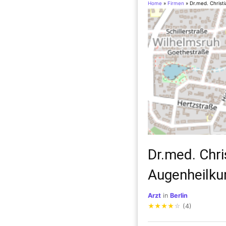
Home
»
Firmen
»
Dr.med. Christ
Dr.med. Chri
Augenheilku
Arzt
in
Berlin
★
★
★
★
☆
(4)