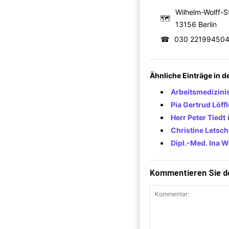
Wilhelm-Wolff-St
🗺
13156 Berlin
☎
030 22199450
Ähnliche Einträge in 
Arbeitsmedizini
Pia Gertrud Löff
Herr Peter Tiedt
Christine Letsch
Dipl.-Med. Ina W
Kommentieren Sie de