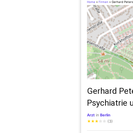
Home
»
Firmen
»
Gerhard Peters
Gerhard Pet
Psychiatrie 
Arzt
in
Berlin
★
★
★
☆
☆
(3)