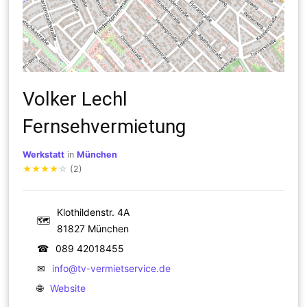
Volker Lechl
Fernsehvermietung
Werkstatt
in
München
★
★
★
★
☆
(2)
Klothildenstr. 4A
🗺
81827 München
☎
089 42018455
✉
info@tv-vermietservice.de
🌐
Website