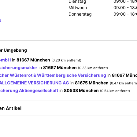
Dienstag
09:00 - 18:
n
Mittwoch
09:00 - 18:
Donnerstag
09:00 - 18:
e
der Umgebung
 GmbH
in
81667 München
(0.20 km entfernt)
rsicherungsmakler
in
81667 München
(0.38 km entfernt)
cher Wüstenrot & Württembergische Versicherung
in
81667 Mün
ALLGEMEINE VERSICHERUNG AG
in
81675 München
(0.47 km entfern
icherung Aktiengesellschaft
in
80538 München
(0.54 km entfernt)
n Artikel