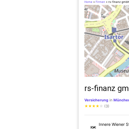
Home
»
Firmen
»
rs-finanz gmb
rs-finanz g
Versicherung
in
Münche
★
★
★
★
☆
(3)
Innere Wiener St
🗺