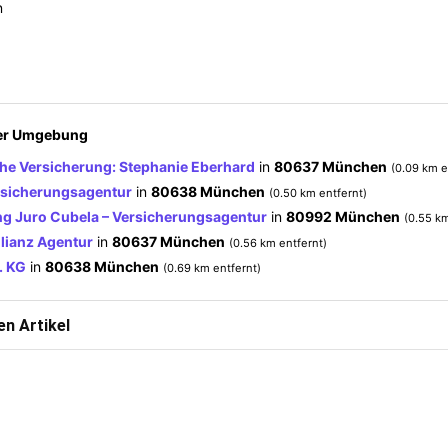
n
der Umgebung
e Versicherung: Stephanie Eberhard
in
80637 München
(0.09 km e
sicherungsagentur
in
80638 München
(0.50 km entfernt)
g Juro Cubela – Versicherungsagentur
in
80992 München
(0.55 km
llianz Agentur
in
80637 München
(0.56 km entfernt)
. KG
in
80638 München
(0.69 km entfernt)
n Artikel