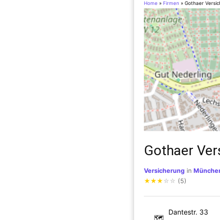
Home
»
Firmen
»
Gothaer Versi
Gothaer Ver
Versicherung
in
Münche
★
★
★
☆
☆
(5)
Dantestr. 33
🗺