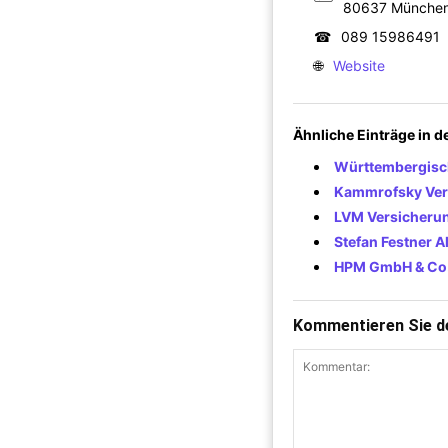
80637 Münche
☎
089 15986491
🌐
Website
Ähnliche Einträge in 
Württembergisch
Kammrofsky Ver
LVM Versicherun
Stefan Festner A
HPM GmbH & Co
Kommentieren Sie de