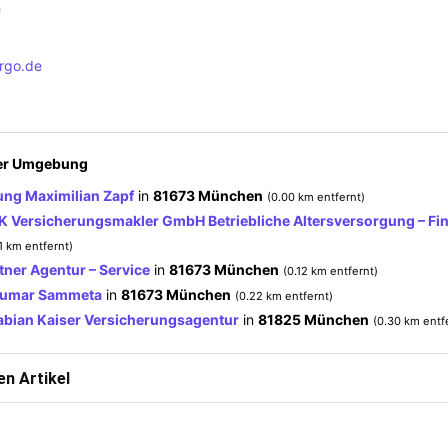
n
rgo.de
der Umgebung
ng Maximilian Zapf
in
81673 München
(0.00 km entfernt)
BK Versicherungsmakler GmbH Betriebliche Altersversorgung – F
11 km entfernt)
ner Agentur – Service
in
81673 München
(0.12 km entfernt)
Kumar Sammeta
in
81673 München
(0.22 km entfernt)
bian Kaiser Versicherungsagentur
in
81825 München
(0.30 km entf
n Artikel