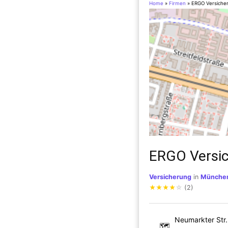
Home
»
Firmen
»
ERGO Versiche
ERGO Versi
Versicherung
in
Münche
★
★
★
★
☆
(2)
Neumarkter Str.
🗺