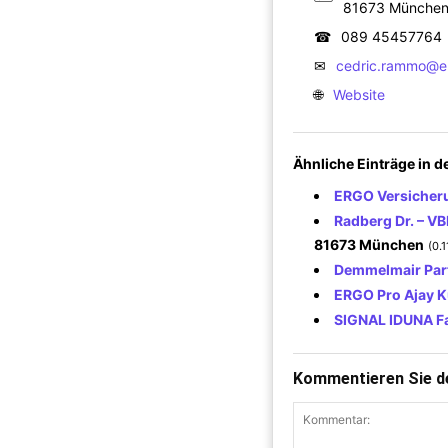
81673 Münche
☎
089 45457764
✉
cedric.rammo@e
🌐
Website
Ähnliche Einträge in 
ERGO Versicheru
Radberg Dr. – V
81673 München
(0.
Demmelmair Part
ERGO Pro Ajay 
SIGNAL IDUNA Fa
Kommentieren Sie de