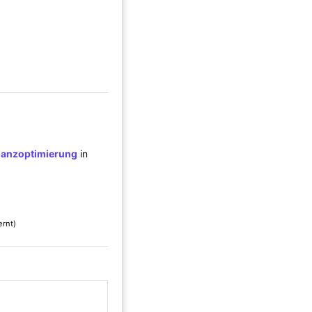
inanzoptimierung
in
ernt)