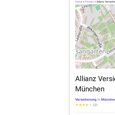
Home
»
Firmen
»
Allianz Versic
Allianz Ver
München
Versicherung
in
Münche
★
★
★
★
☆
(2)