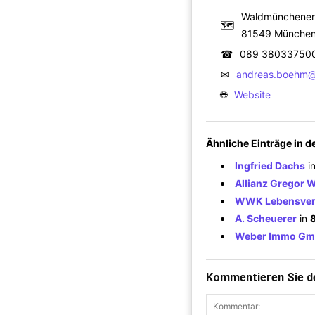
Waldmünchener 
🗺
81549 Münche
☎
089 38033750
✉
andreas.boehm@a
🌐
Website
Ähnliche Einträge in 
Ingfried Dachs
i
Allianz Gregor 
WWK Lebensvers
A. Scheuerer
in
Weber Immo Gmb
Kommentieren Sie de