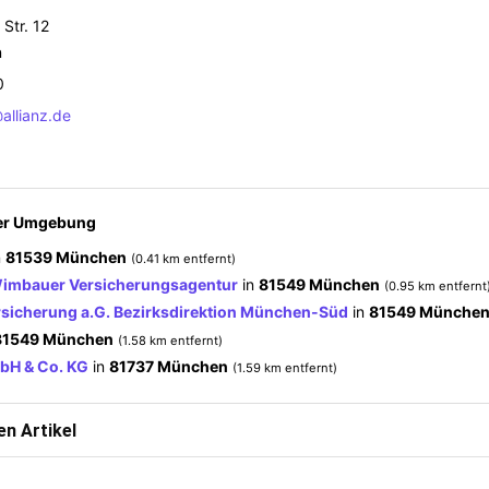
Str. 12
n
0
llianz.de
der Umgebung
n
81539 München
(0.41 km entfernt)
Wimbauer Versicherungsagentur
in
81549 München
(0.95 km entfernt
icherung a.G. Bezirksdirektion München-Süd
in
81549 Münche
81549 München
(1.58 km entfernt)
H & Co. KG
in
81737 München
(1.59 km entfernt)
n Artikel