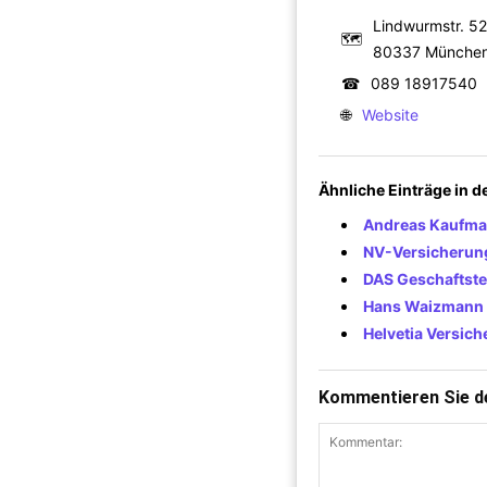
Lindwurmstr. 52
🗺
80337 Münche
☎
089 18917540
🌐
Website
Ähnliche Einträge in 
Andreas Kaufman
NV-Versicherun
DAS Geschaftste
Hans Waizmann 
Helvetia Versic
Kommentieren Sie de