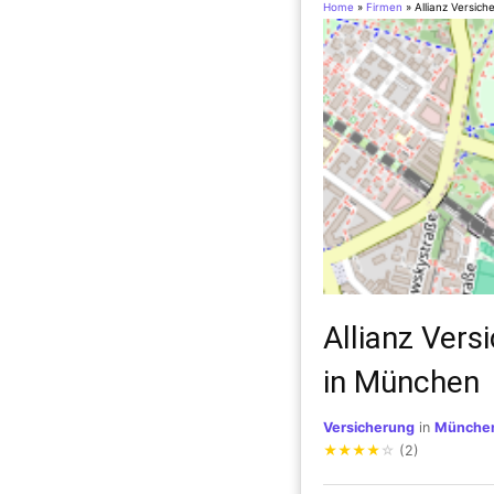
Home
»
Firmen
»
Allianz Versic
Allianz Ver
in München
Versicherung
in
Münche
★
★
★
★
☆
(2)