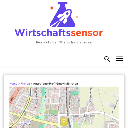
Den Puls der Wirtschaft spüren
Home
»
Firmen
»
Autopfand-Profi GmbH München