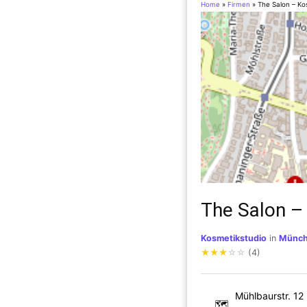
Home
»
Firmen
»
The Salon – Ko
The Salon –
Kosmetikstudio
in
Münc
★
★
★
☆
☆
(4)
Mühlbaurstr. 12
🗺