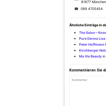
81677 München
☎
089 4705454
Ähnliche Einträge in 
The Salon – Kos
Pure Derma Lisa
Peter Hoffmann F
Kirchberger Nat
Ma Vie Beauty
i
Kommentieren Sie de