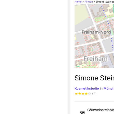
Home
»
Firmen
»
Simone Steinbe
Simone Stei
Kosmetikstudio
in
Münc
★
★
★
★
☆
(2)
Gößweinsteinpl
🗺