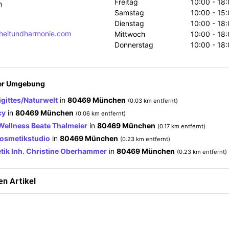
Freitag
10:00 - 18
n
Samstag
10:00 - 15
Dienstag
10:00 - 18
heitundharmonie.com
Mittwoch
10:00 - 18
Donnerstag
10:00 - 18
der Umgebung
gittes/Naturwelt
in
80469 München
(0.03 km entfernt)
cy
in
80469 München
(0.06 km entfernt)
Wellness Beate Thalmeier
in
80469 München
(0.17 km entfernt)
Kosmetikstudio
in
80469 München
(0.23 km entfernt)
etik Inh. Christine Oberhammer
in
80469 München
(0.23 km entfernt)
n Artikel