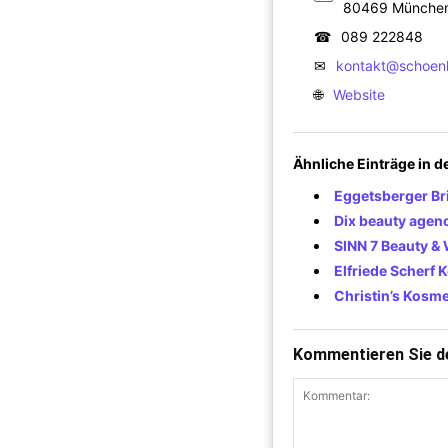
80469 Münche
☎
089 222848
✉
kontakt@schoen
🌐
Website
Ähnliche Einträge in 
Eggetsberger Bri
Dix beauty agen
SINN 7 Beauty & 
Elfriede Scherf 
Christin’s Kosm
Kommentieren Sie de