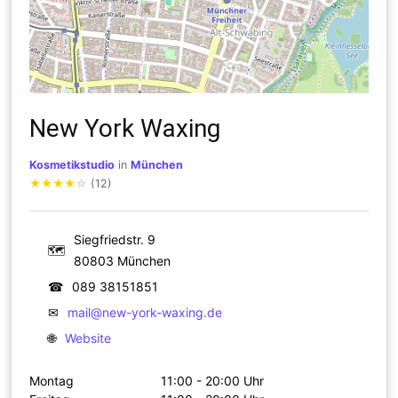
New York Waxing
Kosmetikstudio
in
München
★
★
★
★
☆
(12)
Siegfriedstr. 9
🗺
80803 München
☎
089 38151851
✉
mail@new-york-waxing.de
🌐
Website
Montag
11:00 - 20:00 Uhr