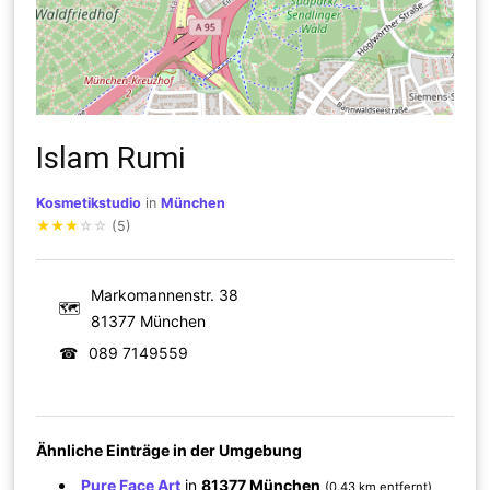
Islam Rumi
Kosmetikstudio
in
München
★
★
★
☆
☆
(5)
Markomannenstr. 38
🗺
81377 München
☎
089 7149559
Ähnliche Einträge in der Umgebung
Pure Face Art
in
81377 München
(0.43 km entfernt)