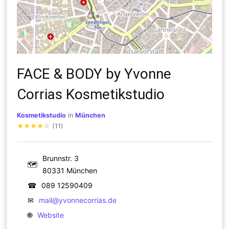
FACE & BODY by Yvonne
Corrias Kosmetikstudio
Kosmetikstudio
in
München
★
★
★
★
☆
(11)
Brunnstr. 3
🗺
80331 München
☎
089 12590409
✉
mail@yvonnecorrias.de
🌐
Website