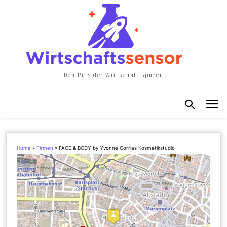
Den Puls der Wirtschaft spüren
Home
»
Firmen
»
FACE & BODY by Yvonne Corrias Kosmetikstudio