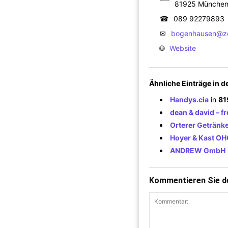
81925 Münche
☎
089 92279893
✉
bogenhausen@ze
🌐
Website
Ähnliche Einträge in 
Handys.cia
in
81
dean & david – fr
Orterer Geträn
Hoyer & Kast O
ANDREW GmbH
Kommentieren Sie de