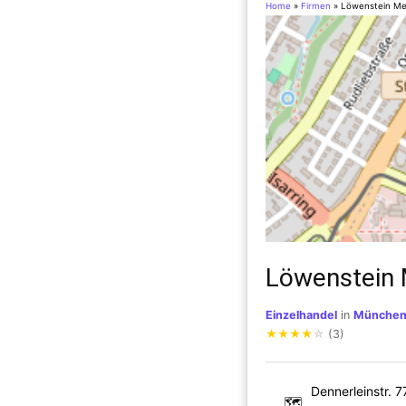
Home
»
Firmen
»
Löwenstein Me
Löwenstein
Einzelhandel
in
Münche
★
★
★
★
☆
(3)
Dennerleinstr. 7
🗺