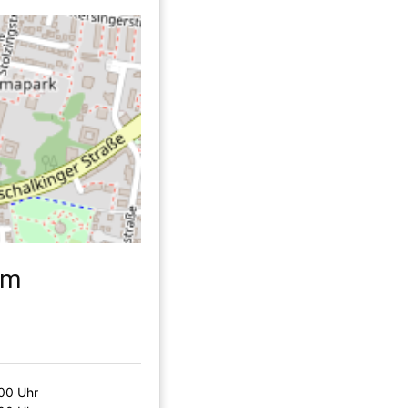
um
00 Uhr