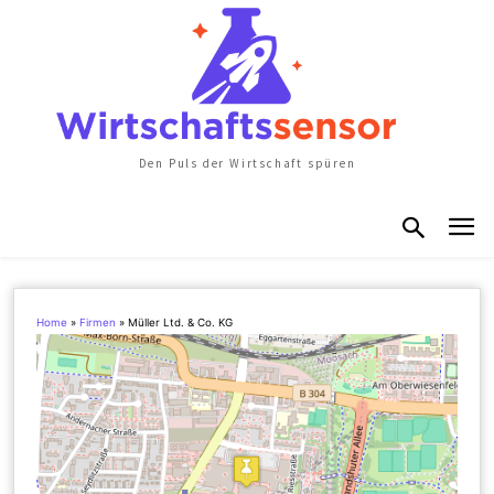
Den Puls der Wirtschaft spüren
Home
»
Firmen
»
Müller Ltd. & Co. KG