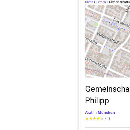
Home
»
Firmen
»
Gemeinschaftsp
Gemeinschaf
Philipp
Arzt
in
München
★
★
★
★
☆
(4)