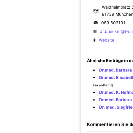
Waldheimplatz 
🗺
81739 Münche
☎
089 603191
✉
dr.buecker@t-onl
🌐
Website
Ähnliche Einträge in 
Dr.med. Barbara 
Dr.med. Elisabet
km entfernt)
Dr.med. K. Hofm
Dr.med. Barbara 
Dr. med. Siegfri
Kommentieren Sie de