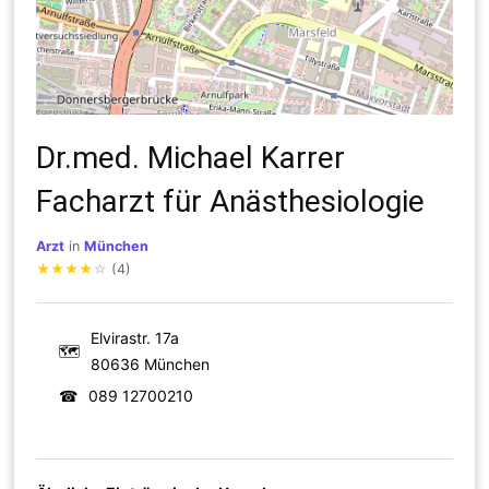
Dr.med. Michael Karrer
Facharzt für Anästhesiologie
Arzt
in
München
★
★
★
★
☆
(4)
Elvirastr. 17a
🗺
80636 München
☎
089 12700210