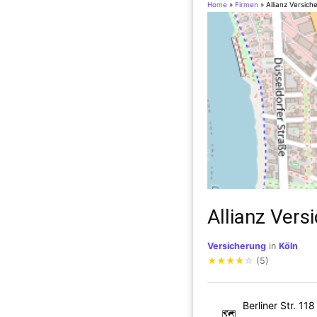
Home
»
Firmen
»
Allianz Versic
Allianz Vers
Versicherung
in
Köln
★
★
★
★
☆
(5)
Berliner Str. 118
🗺