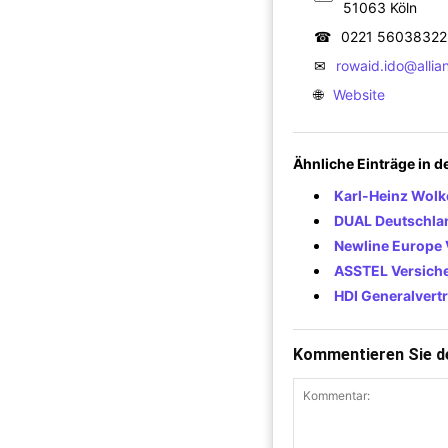
51063 Köln
☎
0221 56038322
✉
rowaid.ido@allia
🌐
Website
Ähnliche Einträge in 
Karl-Heinz Wolk
DUAL Deutschl
Newline Europe 
ASSTEL Versich
HDI Generalvertr
Kommentieren Sie de