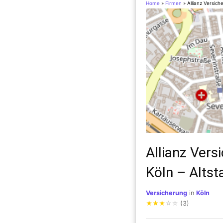
Home
»
Firmen
»
Allianz Versic
Allianz Vers
Köln – Altst
Versicherung
in
Köln
★
★
★
☆
☆
(3)