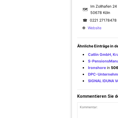
Im Zollhafen 24
🗺
50678 Köln
☎
0221 27178478
🌐
Website
Ähnliche Einträge in 
Catlin GmbH, Kr
S-PensionsMan
Ironshore
in
506
DPC-Unternehme
SIGNAL IDUNA Ve
Kommentieren Sie de