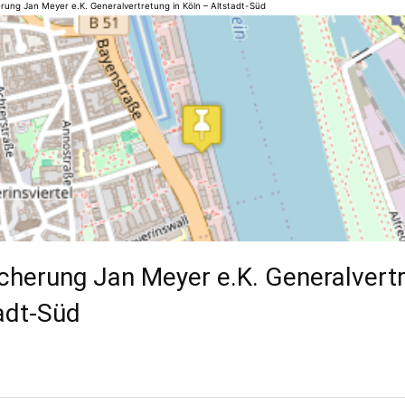
herung Jan Meyer e.K. Generalvertretung in Köln – Altstadt-Süd
icherung Jan Meyer e.K. Generalvertr
adt-Süd