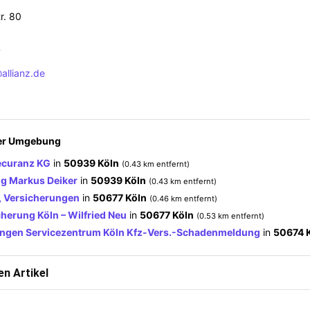
r. 80
7
allianz.de
der Umgebung
ecuranz KG
in
50939 Köln
(0.43 km entfernt)
ng Markus Deiker
in
50939 Köln
(0.43 km entfernt)
, Versicherungen
in
50677 Köln
(0.46 km entfernt)
cherung Köln – Wilfried Neu
in
50677 Köln
(0.53 km entfernt)
ngen Servicezentrum Köln Kfz-Vers.-Schadenmeldung
in
50674 
n Artikel