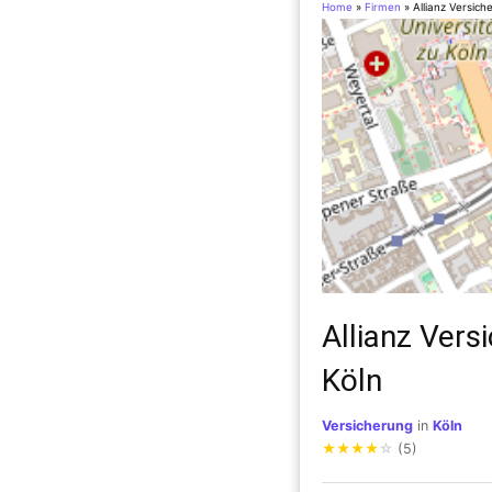
Home
»
Firmen
»
Allianz Versic
Allianz Vers
Köln
Versicherung
in
Köln
★
★
★
★
☆
(5)