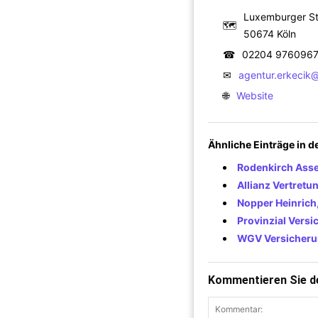
Luxemburger St
🗺
50674 Köln
☎
02204 976096
✉
agentur.erkecik@
🌐
Website
Ähnliche Einträge in 
Rodenkirch Ass
Allianz Vertretu
Nopper Heinrich
Provinzial Versi
WGV Versicheru
Kommentieren Sie de