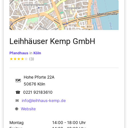
Leihhäuser Kemp GmbH
Pfandhaus
in
Köln
★
★
★
★
☆
(3)
Hohe Pforte 22A
🗺
50676 Köln
☎
0221 92183610
✉
info@leihhaus-kemp.de
🌐
Website
Montag
14:00 - 18:00 Uhr