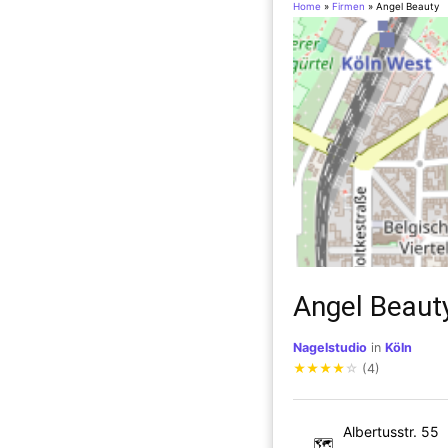
Home
»
Firmen
»
Angel Beauty
Angel Beaut
Nagelstudio
in
Köln
★
★
★
★
☆
(4)
Albertusstr. 55
🗺