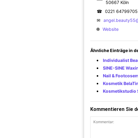
50667 Köln
☎
0221 64799705
✉
angel.beauty55
🌐
Website
Ähnliche Einträge in 
Individualist Bea
SINE-SINE Waxi
Nail & Footcose
Kosmetik BelaTi
Kosmetikstudio 
Kommentieren Sie de