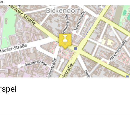
el
rspel