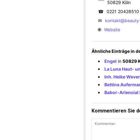
50829 Köln
☎
0221 20428510
✉
kontakt@beauty-
🌐
Website
Ähnliche Einträge in 
Engel
in
50829 K
La Luna Haut- u
Inh. Heike Weve
Bettina Auferma
Babor-Arlencial 
Kommentieren Sie de