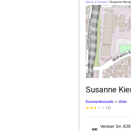
Home
»
Firmen
»
Susanne Kiersp
Susanne Kie
Kosmetikstudio
in
Köln
★
★
★
☆
☆
(3)
Venloer Str. 626
🗺