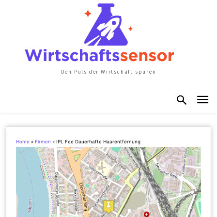
Den Puls der Wirtschaft spüren
Home
»
Firmen
»
IPL Fee Dauerhafte Haarentfernung