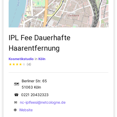
IPL Fee Dauerhafte
Haarentfernung
Kosmetikstudio
in
Köln
★
★
★
★
☆
(4)
Berliner Str. 65
🗺
51063 Köln
☎
0221 20432323
✉
nc-iplfeesi@netcologne.de
🌐
Website