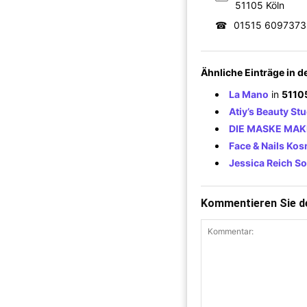
51105 Köln
☎
01515 6097373
Ähnliche Einträge in 
La Mano
in
5110
Atiy’s Beauty St
DIE MASKE MAK
Face & Nails Ko
Jessica Reich So
Kommentieren Sie de