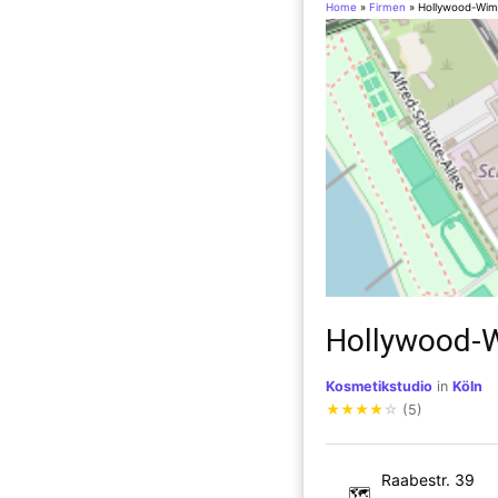
Home
»
Firmen
»
Hollywood-Wim
Hollywood-
Kosmetikstudio
in
Köln
★
★
★
★
☆
(5)
Raabestr. 39
🗺