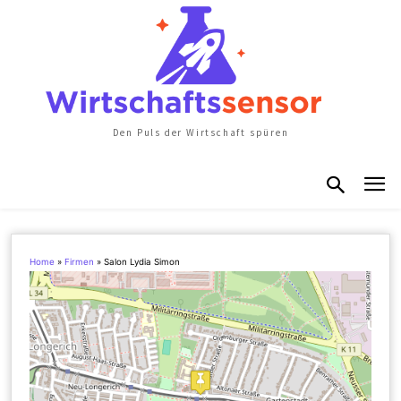
Den Puls der Wirtschaft spüren
Home
»
Firmen
»
Salon Lydia Simon