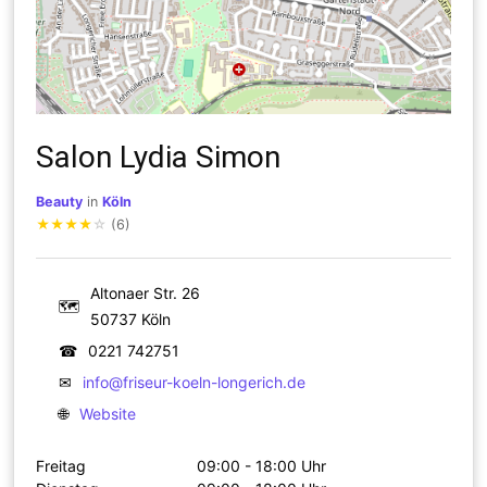
Salon Lydia Simon
Beauty
in
Köln
★
★
★
★
☆
(6)
Altonaer Str. 26
🗺
50737 Köln
☎
0221 742751
✉
info@friseur-koeln-longerich.de
🌐
Website
Freitag
09:00 - 18:00 Uhr