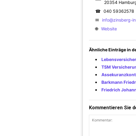
20354 Hambur
☎
040 59362578
✉
info@zinsberg-i
🌐
Website
Ähnliche Einträge in 
Lebensversicher
TSM Versicherun
Assekuranzkont
Barkmann Friedr
Friedrich Johann
Kommentieren Sie de