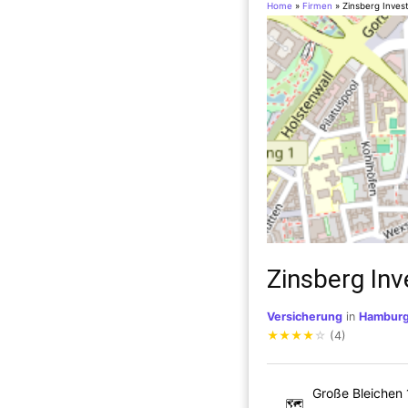
Home
»
Firmen
»
Zinsberg Inve
Zinsberg I
Versicherung
in
Hambur
★
★
★
★
☆
(4)
Große Bleichen 
🗺