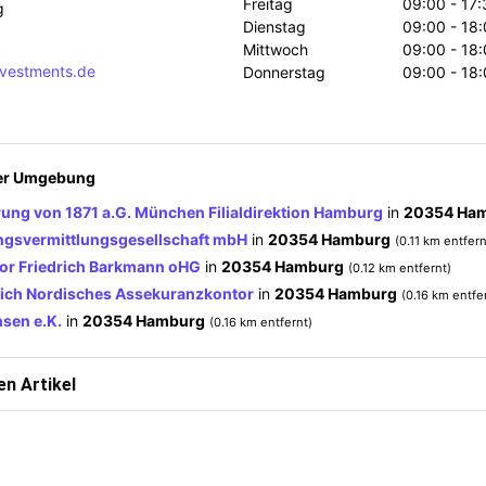
Freitag
09:00 - 17:
g
Dienstag
09:00 - 18:
Mittwoch
09:00 - 18:
nvestments.de
Donnerstag
09:00 - 18:
der Umgebung
ung von 1871 a.G. München Filialdirektion Hamburg
in
20354 Ha
gsvermittlungsgesellschaft mbH
in
20354 Hamburg
(0.11 km entfern
or Friedrich Barkmann oHG
in
20354 Hamburg
(0.12 km entfernt)
ich Nordisches Assekuranzkontor
in
20354 Hamburg
(0.16 km entfe
sen e.K.
in
20354 Hamburg
(0.16 km entfernt)
n Artikel