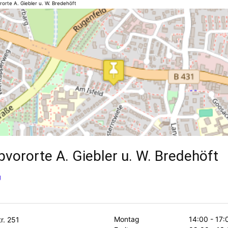
ororte A. Giebler u. W. Bredehöft
lbvororte A. Giebler u. W. Bredehöft
g
Montag
14:00 - 17:
r. 251