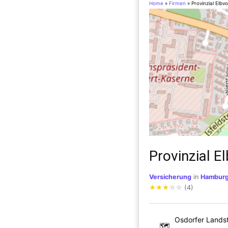
Home
»
Firmen
»
Provinzial Elbv
Provinzial E
Versicherung
in
Hambur
★
★
★
☆
☆
(4)
Osdorfer Landst
🗺