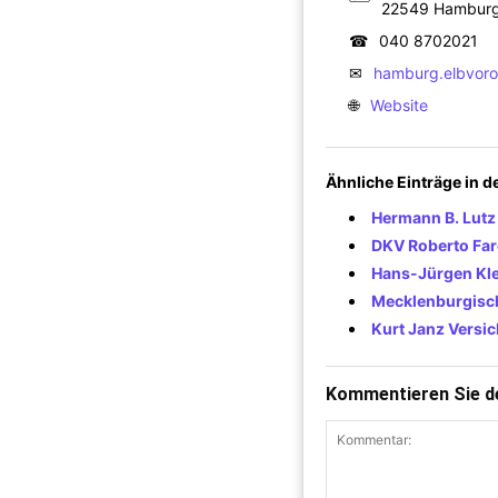
22549 Hambur
☎
040 8702021
✉
hamburg.elbvoro
🌐
Website
Ähnliche Einträge in 
Hermann B. Lutz
DKV Roberto Far
Hans-Jürgen Kl
Mecklenburgisch
Kurt Janz Versi
Kommentieren Sie de