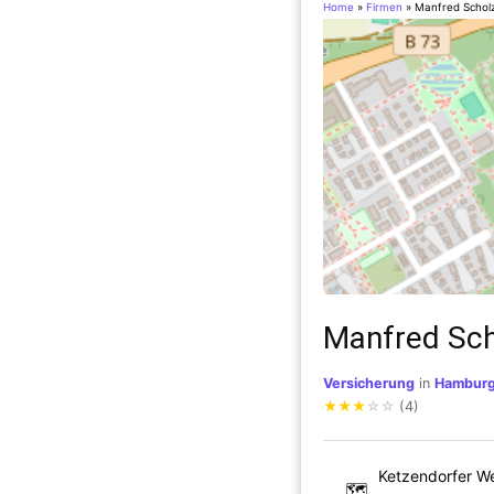
Home
»
Firmen
»
Manfred Schol
Manfred Sch
Versicherung
in
Hambur
★
★
★
☆
☆
(4)
Ketzendorfer W
🗺