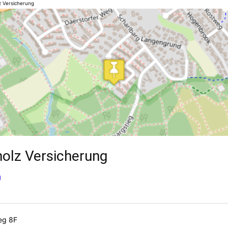
z Versicherung
olz Versicherung
g
eg 8F