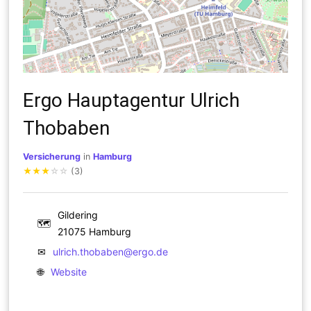
Ergo Hauptagentur Ulrich
Thobaben
Versicherung
in
Hamburg
★
★
★
☆
☆
(3)
Gildering
🗺
21075 Hamburg
✉
ulrich.thobaben@ergo.de
🌐
Website