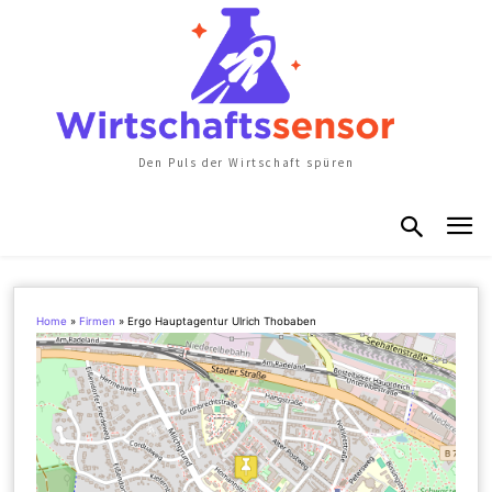
Den Puls der Wirtschaft spüren
Home
»
Firmen
»
Ergo Hauptagentur Ulrich Thobaben