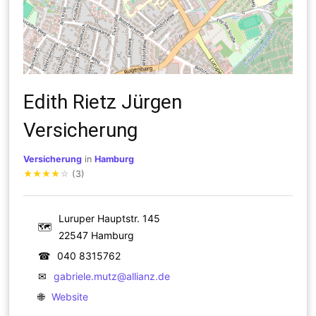
Edith Rietz Jürgen
Versicherung
Versicherung
in
Hamburg
★
★
★
★
☆
(3)
Luruper Hauptstr. 145
🗺
22547 Hamburg
☎
040 8315762
✉
gabriele.mutz@allianz.de
🌐
Website