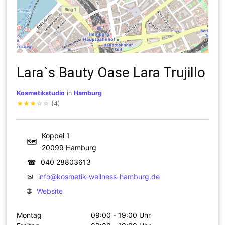
Lara`s Bauty Oase Lara Trujillo
Kosmetikstudio
in
Hamburg
★
★
★
☆
☆
(4)
Koppel 1
🗺
20099 Hamburg
☎
040 28803613
✉
info@kosmetik-wellness-hamburg.de
🌐
Website
Montag
09:00 - 19:00 Uhr