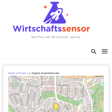
Den Puls der Wirtschaft spüren
Home
»
Firmen
»
J. Hagitte Kosmetikstudio