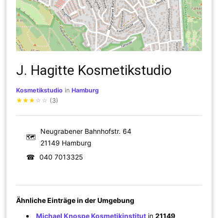
J. Hagitte Kosmetikstudio
Kosmetikstudio
in
Hamburg
★
★
★
☆
☆
(3)
Neugrabener Bahnhofstr. 64
🗺
21149 Hamburg
☎
040 7013325
Ähnliche Einträge in der Umgebung
Michael Knospe Kosmetikinstitut
in
21149