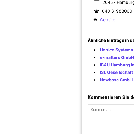
20457 Hambur
☎
040 31983000
🌐
Website
Ähnliche Einträge in 
Honico System
e-matters GmbH
IBAU Hamburg In
ISL Gesellschaf
Newbase GmbH
Kommentieren Sie de