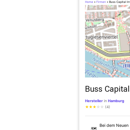
Home
»
Firmen
»
Buss Capital I
Buss Capita
Hersteller
in
Hamburg
★
★
★
☆
☆
(4)
Bei dem Neuen 
🗺