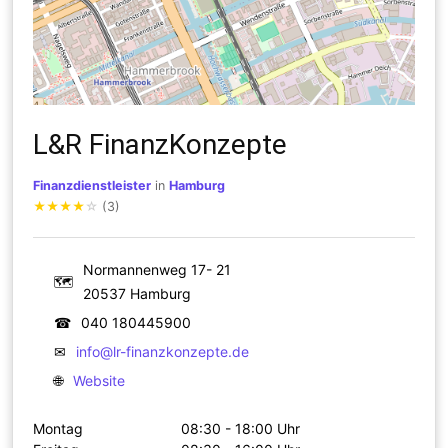
L&R FinanzKonzepte
Finanzdienstleister
in
Hamburg
★
★
★
★
☆
(3)
Normannenweg 17- 21
🗺
20537 Hamburg
☎
040 180445900
✉
info@lr-finanzkonzepte.de
🌐
Website
Montag
08:30 - 18:00 Uhr