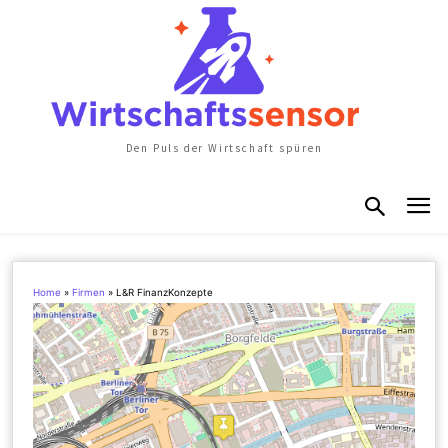
Den Puls der Wirtschaft spüren
Home
»
Firmen
»
L&R FinanzKonzepte