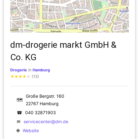
dm-drogerie markt GmbH &
Co. KG
Drogerie
in
Hamburg
★
★
★
★
☆
(13)
Große Bergstr. 160
🗺
22767 Hamburg
☎
040 32871903
✉
servicecenter@dm.de
🌐
Website