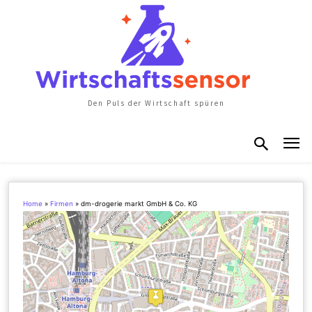
Den Puls der Wirtschaft spüren
Home
»
Firmen
»
dm-drogerie markt GmbH & Co. KG