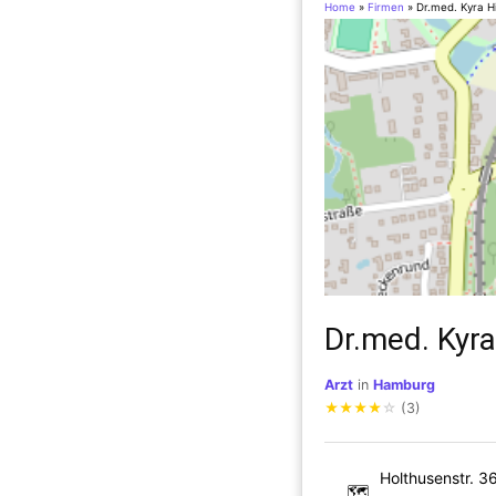
Home
»
Firmen
»
Dr.med. Kyra Hi
Dr.med. Kyra
Arzt
in
Hamburg
★
★
★
★
☆
(3)
Holthusenstr. 3
🗺