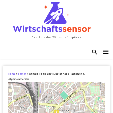
Den Puls der Wirtschaft spüren
Home
»
Firmen
»
Dr.med. Helga Shafii Jaafar Abad Fachärztin f.
Allgemeinmedizin