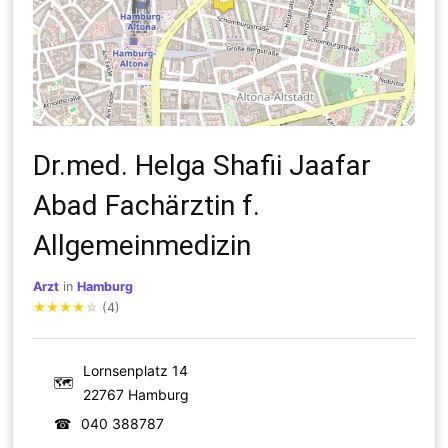
Dr.med. Helga Shafii Jaafar
Abad Fachärztin f.
Allgemeinmedizin
Arzt
in
Hamburg
★
★
★
★
☆
(4)
Lornsenplatz 14
🗺
22767 Hamburg
☎
040 388787