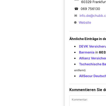
60329 Frankfur
☎
069 756130
✉
info.de@chubb.
🌐
Website
Ähnliche Einträge in 
DEVK Versicheru
Barmenia
in
603
Allianz Versich
Tschechische Ba
entfernt)
AllSecur Deutsc
Kommentieren Sie de