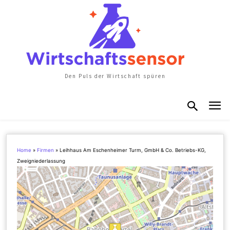
Den Puls der Wirtschaft spüren
Home
»
Firmen
»
Leihhaus Am Eschenheimer Turm, GmbH & Co. Betriebs-KG,
Zweigniederlassung