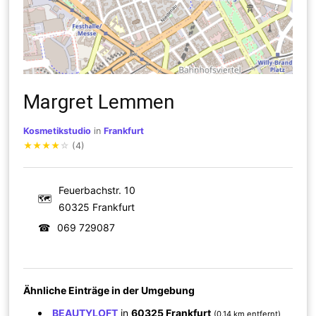
Margret Lemmen
Kosmetikstudio
in
Frankfurt
★
★
★
★
☆
(4)
Feuerbachstr. 10
🗺
60325 Frankfurt
☎
069 729087
Ähnliche Einträge in der Umgebung
BEAUTYLOFT
in
60325 Frankfurt
(0.14 km entfernt)