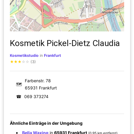
Kosmetik Pickel-Dietz Claudia
Kosmetikstudio
in
Frankfurt
★
★
★
☆
☆
(3)
Farbenstr. 78
🗺
65931 Frankfurt
☎
069 373274
Ähnliche Einträge in der Umgebung
Bella Waxing
in
65931 Frankfurt
(0.95 km entfernt)