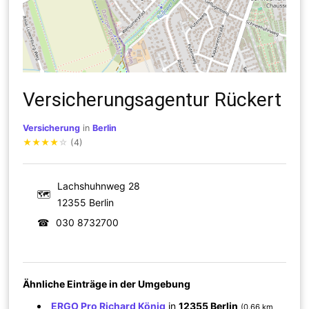
Versicherungsagentur Rückert
Versicherung
in
Berlin
★
★
★
★
☆
(4)
Lachshuhnweg 28
🗺
12355 Berlin
☎
030 8732700
Ähnliche Einträge in der Umgebung
ERGO Pro Richard König
in
12355 Berlin
(0.66 km